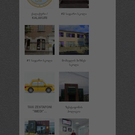
ᲥᲐᲚᲐᲥᲣᲠᲘ /
#2 ᲡᲐᲯᲐᲠᲝ ᲡᲙᲝᲚᲐ
KALAKURI
#1 ᲡᲐᲯᲐᲠᲝ ᲡᲙᲝᲚᲐ
ᲛᲝᲛᲐᲕᲚᲘᲡ ᲑᲘᲖᲜᲔᲡ
ᲡᲙᲝᲚᲐ
TAXI ZESTAFONI
ᲖᲔᲡᲢᲐᲤᲝᲜᲘᲡ
"IMEDI"...
ᲞᲝᲚᲘᲪᲘᲐ