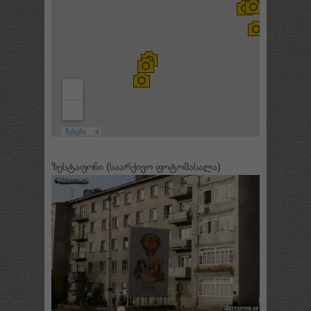
ზესტაფონი (საარქივო ფოტომასალა)