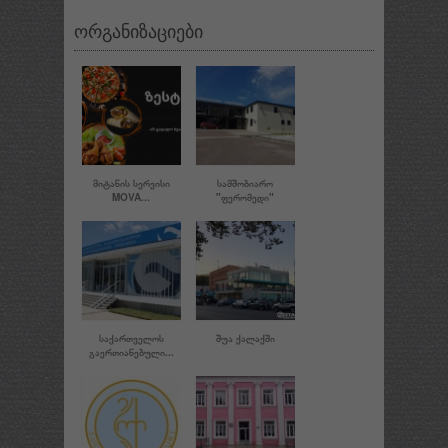
ორგანიზაციები
ᲛᲘᲢᲐᲜᲘᲡ ᲡᲔᲠᲕᲘᲡᲘ
ᲡᲐᲛᲨᲝᲑᲘᲐᲠᲝ
MOVA...
"ᲤᲔᲠᲝᲛᲔᲓᲘ"
ᲡᲐᲥᲐᲠᲗᲕᲔᲚᲝᲡ
ᲨᲣᲐ ᲥᲐᲚᲐᲥᲨᲘ
ᲒᲐᲔᲠᲗᲘᲐᲜᲔᲑᲣᲚᲘ...