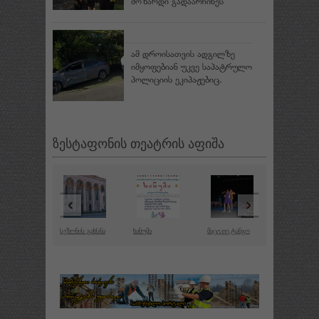
მოზარდი გადაარჩინეს
ამ დროისათვის ადგილზე
იმყოფებიან უკვე საპატრულო
პოლიციის ეკიპაჟებიც.
ზესტაფონის თეატრის აფიშა
‹
›
სეზონის გახსნა
ხანუმა
მაცეკვე ტანგო
მთავარი რო