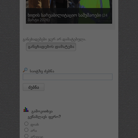
ხიდის სარეაბილიტაციო სამუშაოები
ქვიშა- ხრ
(24
მარტი 2026)
სექტემბერი
განცხადებები ჯერ არ დამატებულა.
საიტზე ძებნა
გამოკითხვა
გვწამლავს ფერო?
დიახ
არა
არვიცი