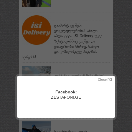
გაამარტივე შენი
ყოველდღიურობა! ახალი
აპლიკაცია ISI Delivery უკვე
ზესტაფონშიც გაეშვა და
გთავაზობთ სწრაფ, სანდო
და კომფორტულ მიტანის
სერვისს!
კომპანია „ჯორიან მანგანეზი“
Close [X]
განცხადებას ავრცელებს
Facebook:
ZESTAFONI.GE
შემთხვევა
საფეხბურთო კლუბ