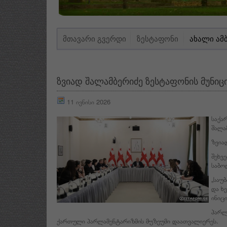
ᲛᲗᲐᲕᲐᲠᲘ ᲒᲕᲔᲠᲓᲘ
ᲖᲔᲡᲢᲐᲤᲝᲜᲘ
ᲐᲮᲐᲚᲘ ᲐᲛ
ზვიად შალამბერიძე ზესტაფონის მუნი
11 ივნისი 2026
საქა
შალა
ზვია
შეხვ
საბო
„საუ
და ხ
ინიც
პარლ
ქართული პარლამენტარიზმის მუზეუმი დაათვალიერეს.