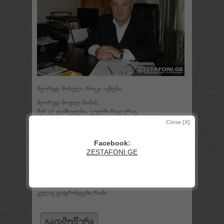
მეორედ მოსვლა როცა იქნება,
მეორედ მოვალ მაშინ,
შენ აქ დამხვდები, გულში ჩაგიკრავ,
ფრენით წაგიყვან სახლში.
Close [X]
პირველ მოსვლაზე არ გამიმართლა,
ცრემლად ჩამოვდნი ბაღში,
Facebook:
შენი ლამაზი სახე არ მერგო,
ZESTAFONI.GE
ისე ვბერდები ბავშვი.
მაგრამ იმედი მაინც არ ქრება,
ფიქრი მერევა თავში,
ჩვენი ცხოვრება ისევ გრძელდება,
კვლავ გაფრინდება რაში