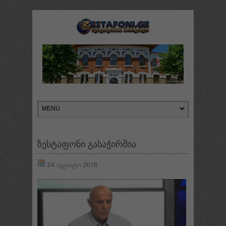
ზესტაფონი გასაჭირშია
24 აგვისტო 2016